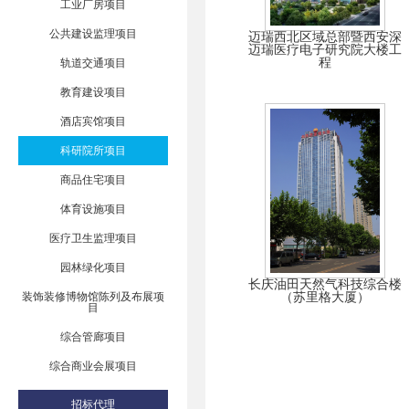
工业厂房项目
公共建设监理项目
迈瑞西北区域总部暨西安深
迈瑞医疗电子研究院大楼工
程
轨道交通项目
教育建设项目
酒店宾馆项目
科研院所项目
商品住宅项目
体育设施项目
医疗卫生监理项目
园林绿化项目
长庆油田天然气科技综合楼
装饰装修博物馆陈列及布展项
（苏里格大厦）
目
综合管廊项目
综合商业会展项目
招标代理